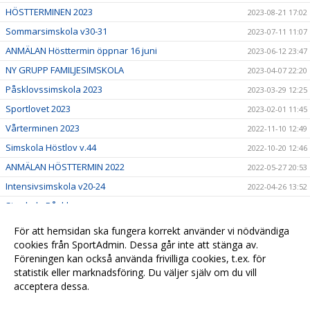
HÖSTTERMINEN 2023
2023-08-21 17:02
Sommarsimskola v30-31
2023-07-11 11:07
ANMÄLAN Hösttermin öppnar 16 juni
2023-06-12 23:47
NY GRUPP FAMILJESIMSKOLA
2023-04-07 22:20
Påsklovssimskola 2023
2023-03-29 12:25
Sportlovet 2023
2023-02-01 11:45
Vårterminen 2023
2022-11-10 12:49
Simskola Höstlov v.44
2022-10-20 12:46
ANMÄLAN HÖSTTERMIN 2022
2022-05-27 20:53
Intensivsimskola v20-24
2022-04-26 13:52
Simskola Påsklov
2022-03-29 15:01
Återanmälan
2021-12-01 00:35
För att hemsidan ska fungera korrekt använder vi nödvändiga
Välkomna till vår nya hemsida!
cookies från SportAdmin. Dessa går inte att stänga av.
2021-10-05 09:56
Föreningen kan också använda frivilliga cookies, t.ex. för
Söker ledare till ASK
2021-10-02 10:09
statistik eller marknadsföring. Du väljer själv om du vill
acceptera dessa.
Anpassa dina val