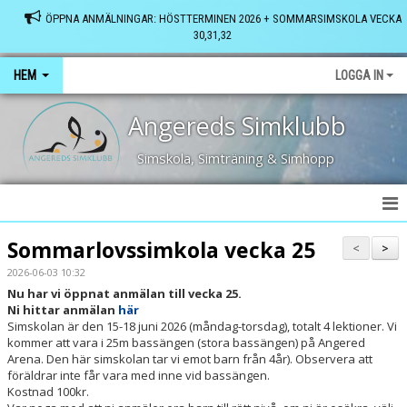
ÖPPNA ANMÄLNINGAR: HÖSTTERMINEN 2026 + SOMMARSIMSKOLA VECKA
30,31,32
HEM
LOGGA IN
Angereds Simklubb
Simskola, Simträning & Simhopp
HEM
Sommarlovssimkola vecka 25
<
>
2026-06-03 10:32
SENASTE NYTT
Nu har vi öppnat anmälan till vecka 25.
Ni hittar anmälan
här
FRÅGOR & SVAR
Simskolan är den 15-18 juni 2026 (måndag-torsdag), totalt 4 lektioner. Vi
kommer att vara i 25m bassängen (stora bassängen) på Angered
VÅRA BASSÄNGER
Arena. Den här simskolan tar vi emot barn från 4år). Observera att
föräldrar inte får vara med inne vid bassängen.
Kostnad 100kr.
KONTAKT