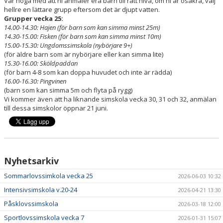
Var noga med att ni anmäler era barn till rätt nivå, om ni är osäkra, välj
hellre en lättare grupp eftersom det är djupt vatten.
DOKUMENT
Grupper vecka 25:
14.00-14.30: Hajen (för barn som kan simma minst 25m)
14.30-15.00: Fisken (för barn som kan simma minst 10m)
OM KLUBBEN
15.00-15.30: Ungdomssimskola (nybörjare 9+)
(för äldre barn som är nybörjare eller kan simma lite)
KOMMANDE KURSSTARTER
15.30-16.00: Sköldpaddan
(för barn 4-8 som kan doppa huvudet och inte är rädda)
16.00-16.30: Pingvinen
(barn som kan simma 5m och flyta på rygg)
Vi kommer även att ha liknande simskola vecka 30, 31 och 32, anmälan
till dessa simskolor öppnar 21 juni.
Nyhetsarkiv
Sommarlovssimkola vecka 25
2026-06-03 10:32
Intensivsimskola v.20-24
2026-04-21 13:30
Påsklovssimskola
2026-03-18 12:00
Sportlovssimskola vecka 7
2026-01-31 15:07