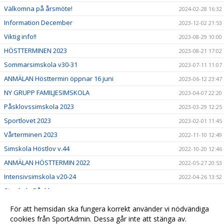
Välkomna på årsmöte!
2024-02-28 16:32
Information December
2023-12-02 21:53
Viktig info!!
2023-08-29 10:00
HÖSTTERMINEN 2023
2023-08-21 17:02
Sommarsimskola v30-31
2023-07-11 11:07
ANMÄLAN Hösttermin öppnar 16 juni
2023-06-12 23:47
NY GRUPP FAMILJESIMSKOLA
2023-04-07 22:20
Påsklovssimskola 2023
2023-03-29 12:25
Sportlovet 2023
2023-02-01 11:45
Vårterminen 2023
2022-11-10 12:49
Simskola Höstlov v.44
2022-10-20 12:46
ANMÄLAN HÖSTTERMIN 2022
2022-05-27 20:53
Intensivsimskola v20-24
2022-04-26 13:52
Simskola Påsklov
2022-03-29 15:01
Återanmälan
2021-12-01 00:35
För att hemsidan ska fungera korrekt använder vi nödvändiga
Välkomna till vår nya hemsida!
cookies från SportAdmin. Dessa går inte att stänga av.
2021-10-05 09:56