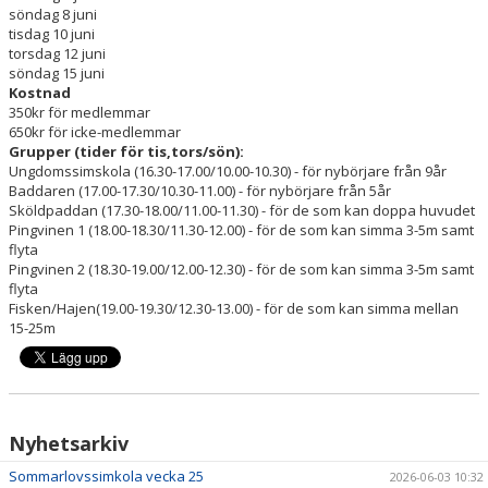
söndag 8 juni
tisdag 10 juni
DOKUMENT
torsdag 12 juni
söndag 15 juni
OM KLUBBEN
Kostnad
350kr för medlemmar
KOMMANDE KURSSTARTER
650kr för icke-medlemmar
Grupper (tider för tis,tors/sön):
Ungdomssimskola (16.30-17.00/10.00-10.30) - för nybörjare från 9år
Baddaren (17.00-17.30/10.30-11.00) - för nybörjare från 5år
Sköldpaddan (17.30-18.00/11.00-11.30) - för de som kan doppa huvudet
Pingvinen 1 (18.00-18.30/11.30-12.00) - för de som kan simma 3-5m samt
flyta
Pingvinen 2 (18.30-19.00/12.00-12.30) - för de som kan simma 3-5m samt
flyta
Fisken/Hajen(19.00-19.30/12.30-13.00) - för de som kan simma mellan
15-25m
Nyhetsarkiv
Sommarlovssimkola vecka 25
2026-06-03 10:32