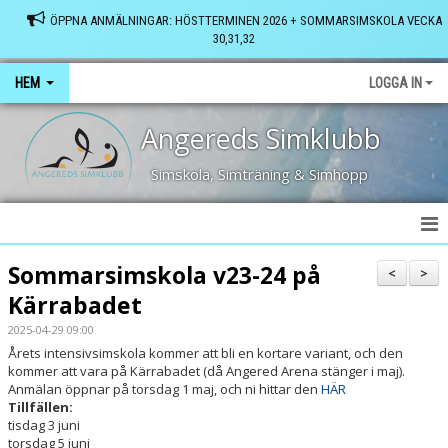
ÖPPNA ANMÄLNINGAR: HÖSTTERMINEN 2026 + SOMMARSIMSKOLA VECKA
30,31,32
HEM
LOGGA IN
Angereds Simklubb
Simskola, Simträning & Simhopp
HEM
Sommarsimskola v23-24 på
<
>
Kärrabadet
SENASTE NYTT
2025-04-29 09:00
FRÅGOR & SVAR
Årets intensivsimskola kommer att bli en kortare variant, och den
kommer att vara på Kärrabadet (då Angered Arena stänger i maj).
Anmälan öppnar på torsdag 1 maj, och ni hittar den
HÄR
VÅRA BASSÄNGER
Tillfällen:
tisdag 3 juni
KONTAKT
torsdag 5 juni