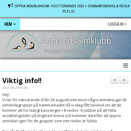
ÖPPNA ANMÄLNINGAR: HÖSTTERMINEN 2026 + SOMMARSIMSKOLA VECKA
30,31,32
HEM
LOGGA IN
Angereds Simklubb
Simskola, Simträning & Simhopp
HEM
Viktig info!!
<
>
2023-08-29 10:00
SENASTE NYTT
Hej!
Vi tar för närvarande (från 28 augusti) inte emot några anmälningar till
FRÅGOR & SVAR
simskolegrupper på Hammarbadet då vi idag fått besked om att de
kommer att ha stängt bassängen i 8 veckor. Vi jobbar på att hitta
VÅRA BASSÄNGER
ersättningstider på Angered Arena och kommer därefter att öppna
anmälan igen för de grupper som inte redan är fyllda.
KONTAKT