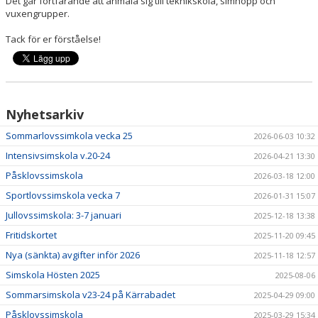
Det går fortfarande att anmäla sig till teknikskola, simhopp och
vuxengrupper.
DOKUMENT
Tack för er förståelse!
OM KLUBBEN
KOMMANDE KURSSTARTER
Nyhetsarkiv
Sommarlovssimkola vecka 25
2026-06-03 10:32
Intensivsimskola v.20-24
2026-04-21 13:30
Påsklovssimskola
2026-03-18 12:00
Sportlovssimskola vecka 7
2026-01-31 15:07
Jullovssimskola: 3-7 januari
2025-12-18 13:38
Fritidskortet
2025-11-20 09:45
Nya (sänkta) avgifter inför 2026
2025-11-18 12:57
Simskola Hösten 2025
2025-08-06
Sommarsimskola v23-24 på Kärrabadet
2025-04-29 09:00
Påsklovssimskola
2025-03-29 15:34