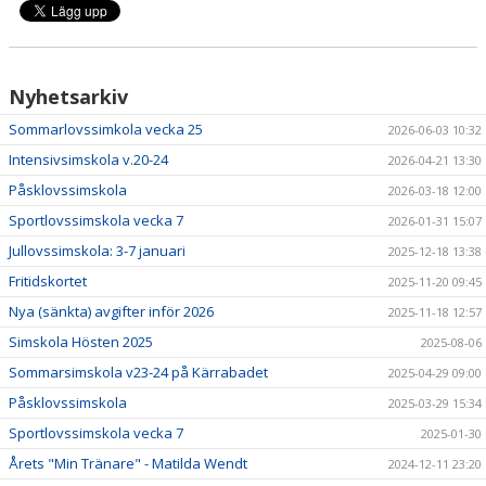
DOKUMENT
OM KLUBBEN
Nyhetsarkiv
KOMMANDE KURSSTARTER
Sommarlovssimkola vecka 25
2026-06-03 10:32
Intensivsimskola v.20-24
2026-04-21 13:30
Påsklovssimskola
2026-03-18 12:00
Sportlovssimskola vecka 7
2026-01-31 15:07
Jullovssimskola: 3-7 januari
2025-12-18 13:38
Fritidskortet
2025-11-20 09:45
Nya (sänkta) avgifter inför 2026
2025-11-18 12:57
Simskola Hösten 2025
2025-08-06
Sommarsimskola v23-24 på Kärrabadet
2025-04-29 09:00
Påsklovssimskola
2025-03-29 15:34
Sportlovssimskola vecka 7
2025-01-30
Årets "Min Tränare" - Matilda Wendt
2024-12-11 23:20