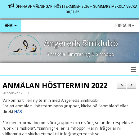
ÖPPNA ANMÄLNINGAR: HÖSTTERMINEN 2026 + SOMMARSIMSKOLA VECKA
30,31,32
HEM
LOGGA IN
Angereds Simklubb
Simskola, Simträning & Simhopp
HEM
ANMÄLAN HÖSTTERMIN 2022
<
>
2022-05-27 20:53
SENASTE NYTT
Välkomna till en ny termin med Angereds Simklubb!
För att anmäla till höstterminens grupper, klicka på "anmälan" eller
FRÅGOR & SVAR
direkt
HÄR
VÅRA BASSÄNGER
För mer information om våra grupper och nivåer, se under respektive
rubrik "simskola", "simning" eller "simhopp". Har ni frågor är ni
välkomna att skicka ett mail till info@angeredssk.se
KONTAKT