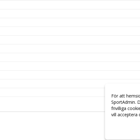
För att hemsi
SportAdmin. D
frivilliga cook
vill acceptera
Anpassa dina 