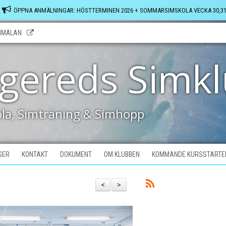
ÖPPNA ANMÄLNINGAR: HÖSTTERMINEN 2026 + SOMMARSIMSKOLA VECKA 30,31
NMÄLAN
gereds Simk
la, Simträning & Simhopp
GER
KONTAKT
DOKUMENT
OM KLUBBEN
KOMMANDE KURSSTARTE
<
>