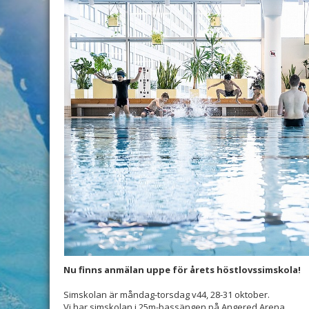
Nu finns anmälan uppe för årets höstlovssimskola!
Simskolan är måndag-torsdag v44, 28-31 oktober.
Vi har simskolan i 25m-bassängen på Angered Arena.