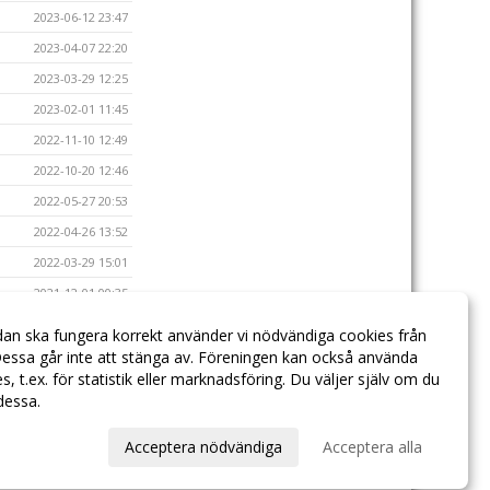
2023-06-12 23:47
2023-04-07 22:20
2023-03-29 12:25
2023-02-01 11:45
2022-11-10 12:49
2022-10-20 12:46
2022-05-27 20:53
2022-04-26 13:52
2022-03-29 15:01
2021-12-01 00:35
2021-10-05 09:56
dan ska fungera korrekt använder vi nödvändiga cookies från
2021-10-02 10:09
essa går inte att stänga av. Föreningen kan också använda
ies, t.ex. för statistik eller marknadsföring. Du väljer själv om du
 dessa.
val
Acceptera nödvändiga
Acceptera alla