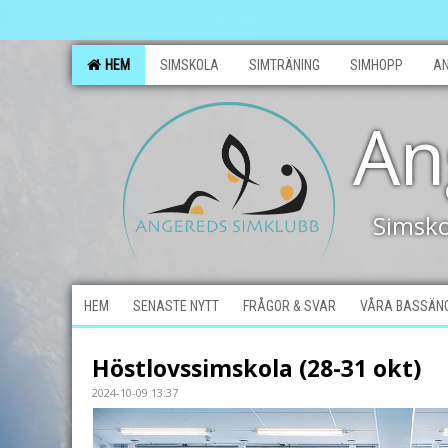
HEM
SIMSKOLA
SIMTRÄNING
SIMHOPP
A
An
Simsko
HEM
SENASTE NYTT
FRÅGOR & SVAR
VÅRA BASSÄN
Höstlovssimskola (28-31 okt)
2024-10-09 13:37