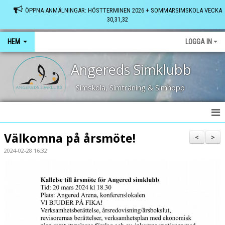
ÖPPNA ANMÄLNINGAR: HÖSTTERMINEN 2026 + SOMMARSIMSKOLA VECKA
30,31,32
HEM
LOGGA IN
Angereds Simklubb
Simskola, Simträning & Simhopp
HEM
Välkomna på årsmöte!
<
>
2024-02-28 16:32
SENASTE NYTT
FRÅGOR & SVAR
VÅRA BASSÄNGER
KONTAKT