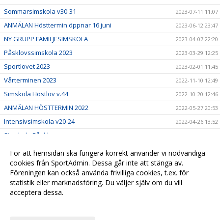
Sommarsimskola v30-31
2023-07-11 11:07
ANMÄLAN Hösttermin öppnar 16 juni
2023-06-12 23:47
NY GRUPP FAMILJESIMSKOLA
2023-04-07 22:20
Påsklovssimskola 2023
2023-03-29 12:25
Sportlovet 2023
2023-02-01 11:45
Vårterminen 2023
2022-11-10 12:49
Simskola Höstlov v.44
2022-10-20 12:46
ANMÄLAN HÖSTTERMIN 2022
2022-05-27 20:53
Intensivsimskola v20-24
2022-04-26 13:52
Simskola Påsklov
2022-03-29 15:01
Återanmälan
2021-12-01 00:35
För att hemsidan ska fungera korrekt använder vi nödvändiga
cookies från SportAdmin. Dessa går inte att stänga av.
Välkomna till vår nya hemsida!
2021-10-05 09:56
Föreningen kan också använda frivilliga cookies, t.ex. för
Söker ledare till ASK
2021-10-02 10:09
statistik eller marknadsföring. Du väljer själv om du vill
acceptera dessa.
Anpassa dina val
Cookie-
Gå till